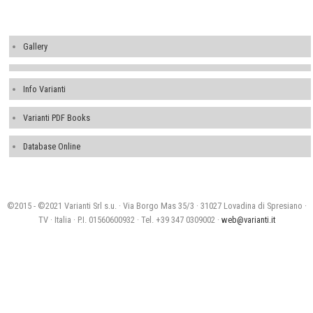
Gallery
Info Varianti
Varianti PDF Books
Database Online
©2015 - ©2021 Varianti Srl s.u. · Via Borgo Mas 35/3 · 31027 Lovadina di Spresiano ·
TV · Italia · P.I. 01560600932 · Tel. +39 347 0309002 ·
web@varianti.it