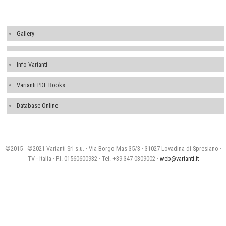
Gallery
Info Varianti
Varianti PDF Books
Database Online
©2015 - ©2021 Varianti Srl s.u. · Via Borgo Mas 35/3 · 31027 Lovadina di Spresiano ·
TV · Italia · P.I. 01560600932 · Tel. +39 347 0309002 ·
web@varianti.it