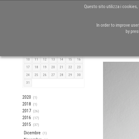
Questo sito utilizza i cookies, 
In order to improve use
Agosto 2026
by pres
Torna alla Home
L
M
M
G
V
S
D
1
2
IL FANALE: nord
3
4
5
6
7
8
9
10
11
12
13
14
15
16
17
18
19
20
21
22
23
24
25
26
27
28
29
30
31
2020
(1)
2018
(1)
2017
(26)
2016
(17)
2015
(37)
Dicembre
(1)