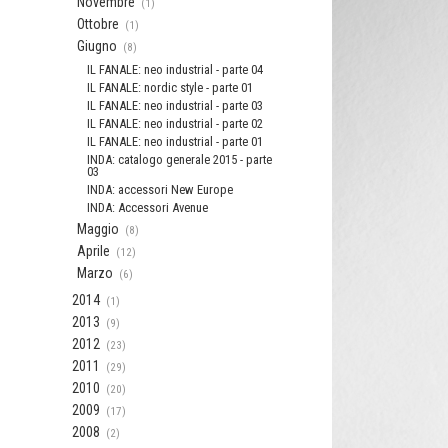
Novembre
(1)
Ottobre
(1)
Giugno
(8)
IL FANALE: neo industrial - parte 04
IL FANALE: nordic style - parte 01
IL FANALE: neo industrial - parte 03
IL FANALE: neo industrial - parte 02
IL FANALE: neo industrial - parte 01
INDA: catalogo generale 2015 - parte
03
INDA: accessori New Europe
INDA: Accessori Avenue
Maggio
(8)
Aprile
(12)
Marzo
(6)
2014
(1)
2013
(9)
2012
(23)
2011
(29)
2010
(20)
2009
(17)
2008
(2)