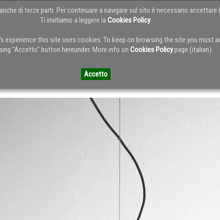
anche di terze parti. Per continuare a navigare sul sito è necessario accettare l
Ti invitiamo a leggere la
Cookies Policy
.
HOME
ABOUT
SERVIZI
PORTFOL
r's experience this site uses cookies. To keep on browsing the site you must 
sing "Accetto" button hereunder. More info on
Cookies Policy
page (italian).
 del Blog
Accetto
ic style - parte 01