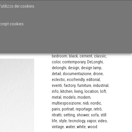
'utilizzo dei cookies.
IO
CASE HISTORIES
VIDEO
BLOG
CONTATTI
accept cookies
CATEGORIE
accessories
,
andrea alessio
,
appliances
,
architectural lighting
,
arte
,
artisanship
,
bathroom
,
bed
,
bedroom
,
black
,
cement
,
classic
,
color
,
contemporary
,
DeLonghi
,
delonghi
,
design
,
design lamp
,
detail
,
documentazione
,
drone
,
eclectic
,
ecofrendly
,
editorial
,
eventi
,
factory
,
furniture
,
industrial
,
info
,
kitchen
,
living
,
location
,
loft
,
metal
,
models
,
modern
,
multiesposizione
,
nidi
,
nordic
,
paris
,
portrait
,
reportage
,
retrò
,
ritratti
,
setting
,
shower
,
sofa
,
still
life
,
style
,
tecnology
,
vapor
,
video
,
vintage
,
water
,
white
,
wood