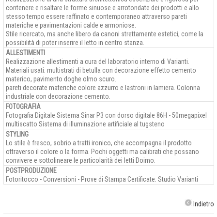
contenere e risaltare le forme sinuose e arrotondate dei prodotti e allo
stesso tempo essere raffinato e contemporaneo attraverso pareti
materiche e pavimentazioni calde e armoniose.
Stile ricercato, ma anche libero da canoni strettamente estetici, come la
possibilità di poter inserire il letto in centro stanza.
ALLESTIMENTI
Realizzazione allestimenti a cura del laboratorio interno di Varianti.
Materiali usati: multistrati di betulla con decorazione effetto cemento
materico, pavimento doghe olmo scuro.
pareti decorate materiche colore azzurro e lastroni in lamiera. Colonna
industriale con decorazione cemento.
FOTOGRAFIA
Fotografia Digitale Sistema Sinar P3 con dorso digitale 86H - 50megapixel
multiscatto Sistema di illuminazione artificiale al tugsteno
STYLING
Lo stile è fresco, sobrio a tratti ironico, che accompagna il prodotto
ottraverso il colore o la forma. Pochi oggetti ma calibrati che possano
convivere e sottolineare le particolarità dei letti Doimo.
POSTPRODUZIONE
Fotoritocco - Conversioni - Prove di Stampa Certificate: Studio Varianti
Indietro