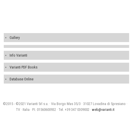
Gallery
Info Varianti
Varianti PDF Books
Database Online
©2015 - ©2021 Varianti Srl s.u. · Via Borgo Mas 35/3 · 31027 Lovadina di Spresiano ·
TV · Italia · P.I. 01560600932 · Tel. +39 347 0309002 ·
web@varianti.it