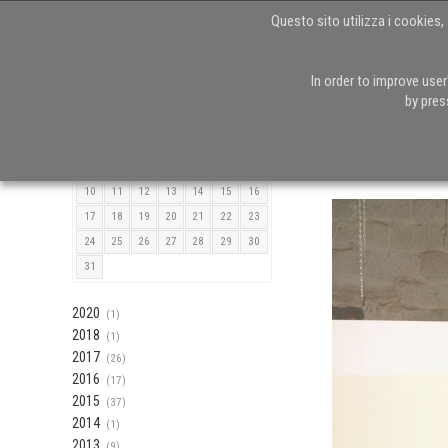
Questo sito utilizza i cookies, 
In order to improve use
Agosto 2026
by pres
Torna alla Home
L
M
M
G
V
S
D
1
2
Sculptures Jeu
3
4
5
6
7
8
9
10
11
12
13
14
15
16
17
18
19
20
21
22
23
24
25
26
27
28
29
30
31
2020
(1)
2018
(1)
2017
(26)
2016
(17)
2015
(37)
2014
(1)
2013
(9)