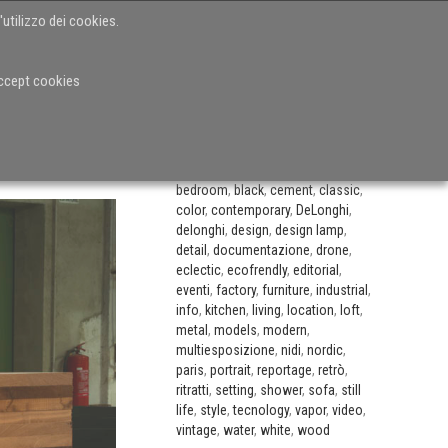
'utilizzo dei cookies.
IO
CASE HISTORIES
VIDEO
BLOG
CONTATTI
accept cookies
CATEGORIE
accessories
,
andrea alessio
,
appliances
,
architectural lighting
,
arte
,
artisanship
,
bathroom
,
bed
,
bedroom
,
black
,
cement
,
classic
,
color
,
contemporary
,
DeLonghi
,
delonghi
,
design
,
design lamp
,
detail
,
documentazione
,
drone
,
eclectic
,
ecofrendly
,
editorial
,
eventi
,
factory
,
furniture
,
industrial
,
info
,
kitchen
,
living
,
location
,
loft
,
metal
,
models
,
modern
,
multiesposizione
,
nidi
,
nordic
,
paris
,
portrait
,
reportage
,
retrò
,
ritratti
,
setting
,
shower
,
sofa
,
still
life
,
style
,
tecnology
,
vapor
,
video
,
vintage
,
water
,
white
,
wood