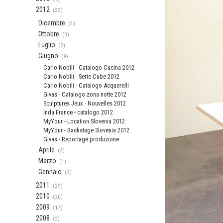
2012
(23)
Dicembre
(4)
Ottobre
(3)
Luglio
(2)
Giugno
(9)
Carlo Nobili - Catalogo Cucina 2012
Carlo Nobili - Serie Cube 2012
Carlo Nobili - Catalogo Acquerelli
Givas - Catalogo zona notte 2012
Sculptures Jeux - Nouvelles 2012
Inda France - catalogo 2012
MyYour - Location Slovenia 2012
MyYour - Backstage Slovenia 2012
Givas - Reportage produzione
Aprile
(2)
Marzo
(1)
Gennaio
(2)
2011
(29)
2010
(20)
2009
(17)
2008
(2)