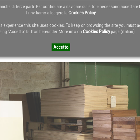
anche di terze parti. Per continuare a navigare sul sito è necessario accettare l
Ti invitiamo a leggere la
Cookies Policy
.
HOME
ABOUT
SERVIZI
PORTFOL
r's experience this site uses cookies. To keep on browsing the site you must 
sing "Accetto" button hereunder. More info on
Cookies Policy
page (italian).
 del Blog
Accetto
x - Nouvelles 2012