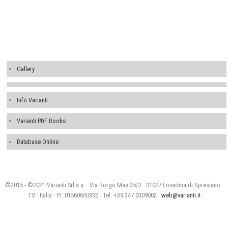
Gallery
Info Varianti
Varianti PDF Books
Database Online
©2015 - ©2021 Varianti Srl s.u. · Via Borgo Mas 35/3 · 31027 Lovadina di Spresiano ·
TV · Italia · P.I. 01560600932 · Tel. +39 347 0309002 ·
web@varianti.it