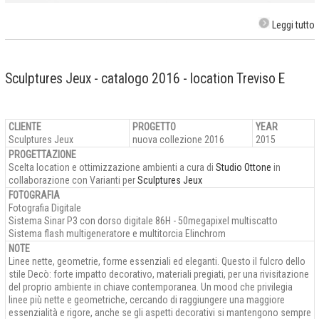
Leggi tutto
Sculptures Jeux - catalogo 2016 - location Treviso E
CLIENTE
PROGETTO
YEAR
Sculptures Jeux
nuova collezione 2016
2015
PROGETTAZIONE
Scelta location e ottimizzazione ambienti a cura di
Studio Ottone
in
collaborazione con Varianti per
Sculptures Jeux
FOTOGRAFIA
Fotografia Digitale
Sistema Sinar P3 con dorso digitale 86H - 50megapixel multiscatto
Sistema flash multigeneratore e multitorcia Elinchrom
NOTE
Linee nette, geometrie, forme essenziali ed eleganti. Questo il fulcro dello
stile Decò: forte impatto decorativo, materiali pregiati, per una rivisitazione
del proprio ambiente in chiave contemporanea. Un mood che privilegia
linee più nette e geometriche, cercando di raggiungere una maggiore
essenzialità e rigore, anche se gli aspetti decorativi si mantengono sempre