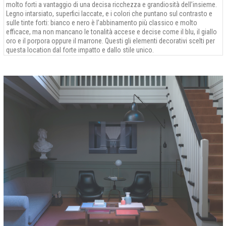
molto forti a vantaggio di una decisa ricchezza e grandiosità dell’insieme.
Legno intarsiato, superfici laccate, e i colori che puntano sul contrasto e
sulle tinte forti: bianco e nero è l’abbinamento più classico e molto
efficace, ma non mancano le tonalità accese e decise come il blu, il giallo
oro e il porpora oppure il marrone. Questi gli elementi decorativi scelti per
questa location dal forte impatto e dallo stile unico.