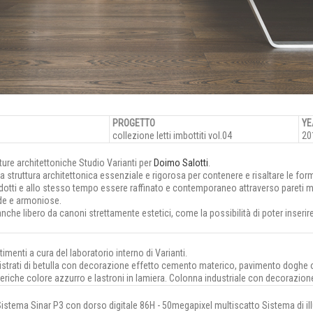
PROGETTO
YE
collezione letti imbottiti vol.04
20
ture architettoniche Studio Varianti per
Doimo Salotti
.
a struttura architettonica essenziale e rigorosa per contenere e risaltare le fo
dotti e allo stesso tempo essere raffinato e contemporaneo attraverso pareti m
de e armoniose.
anche libero da canoni strettamente estetici, come la possibilità di poter inserire 
imenti a cura del laboratorio interno di Varianti.
ltistrati di betulla con decorazione effetto cemento materico, pavimento doghe
eriche colore azzurro e lastroni in lamiera. Colonna industriale con decorazio
 Sistema Sinar P3 con dorso digitale 86H - 50megapixel multiscatto Sistema di i