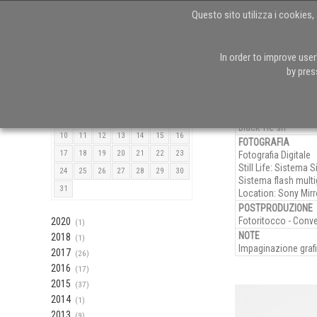
Questo sito utilizza i cookies, 
In order to improve use
Black Tie - new
Agosto 2026
by pres
L
M
M
G
V
S
D
1
2
CLIENTE
3
4
5
6
7
8
9
Black Tie srl
10
11
12
13
14
15
16
FOTOGRAFIA
17
18
19
20
21
22
23
Fotografia Digitale
Still Life: Sistema
24
25
26
27
28
29
30
Sistema flash multi
31
Location: Sony Mirr
POSTPRODUZIONE
Fotoritocco - Conver
2020
(1)
NOTE
2018
(1)
Impaginazione grafi
2017
(26)
2016
(17)
2015
(37)
2014
(1)
2013
(9)