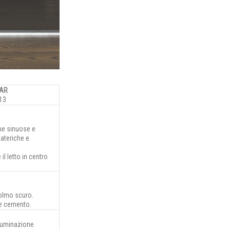
AR
13
rme sinuose e
ateriche e
il letto in centro
 olmo scuro.
ne cemento.
lluminazione