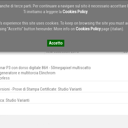
anche di terze parti. Per continuare a navigare sul sito è necessario accettare l
Ti invitiamo a leggere la
Cookies Policy
.
HOME
ABOUT
SERVIZI
PORTFOL
r's experience this site uses cookies. To keep on browsing the site you must 
 collection 2016
sing "Accetto" button hereunder. More info on
Cookies Policy
page (italian).
Accetto
PROGETTO
YE
new collection 2016
20
 Sinar P3 con dorso digitale 86H - 50megapixel multiscatto
generatore e multitorcia Elinchrom
orless
sioni - Prove di Stampa Certificate: Studio Varianti
ca: Studio Varianti