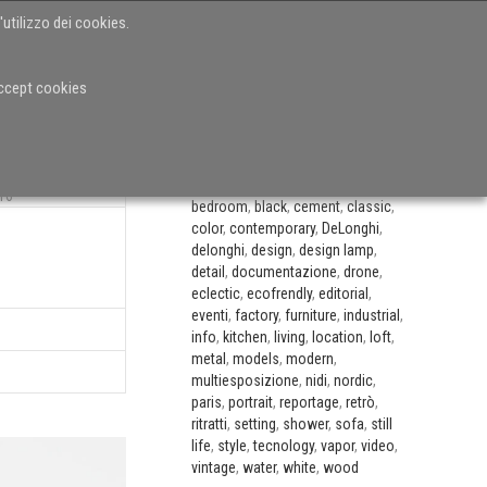
'utilizzo dei cookies.
IO
CASE HISTORIES
VIDEO
BLOG
CONTATTI
accept cookies
CATEGORIE
accessories
,
andrea alessio
,
appliances
,
architectural lighting
,
AR
arte
,
artisanship
,
bathroom
,
bed
,
16
bedroom
,
black
,
cement
,
classic
,
color
,
contemporary
,
DeLonghi
,
delonghi
,
design
,
design lamp
,
detail
,
documentazione
,
drone
,
eclectic
,
ecofrendly
,
editorial
,
eventi
,
factory
,
furniture
,
industrial
,
info
,
kitchen
,
living
,
location
,
loft
,
metal
,
models
,
modern
,
multiesposizione
,
nidi
,
nordic
,
paris
,
portrait
,
reportage
,
retrò
,
ritratti
,
setting
,
shower
,
sofa
,
still
life
,
style
,
tecnology
,
vapor
,
video
,
vintage
,
water
,
white
,
wood